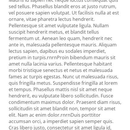
Mauris id sapien nec neque luctus consequat quis
sed tellus. Phasellus blandit eros at justo rutrum,
vel posuere sapien volutpat. Ut facilisis nulla at est
ornare, vitae pharetra lectus hendrerit.
Pellentesque sit amet vulputate ligula. Nullam
suscipit hendrerit metus, et blandit tellus
fermentum ut. Aenean leo quam, hendrerit nec
ante in, malesuada pellentesque mauris. Aliquam
lectus sapien, dapibus eu sodales imperdiet,
pretium in turpis.rnrnProin bibendum mauris sit
amet nulla lacinia varius. Pellentesque habitant
morbi tristique senectus et netus et malesuada
fames ac turpis egestas. Nunc ut malesuada risus,
quis fringilla metus. Suspendisse fringilla at lorem
et tempus. Phasellus mattis nisl sit amet neque
hendrerit, eu vulputate libero sollicitudin. Fusce
condimentum maximus dolor. Praesent diam risus,
sollicitudin sit amet blandit non, tempor sit amet
elit. Nam ac enim dolor.rnrnDuis porttitor
accumsan orci, a imperdiet sapien semper quis.
Cras libero justo, consectetur sit amet ligula id,