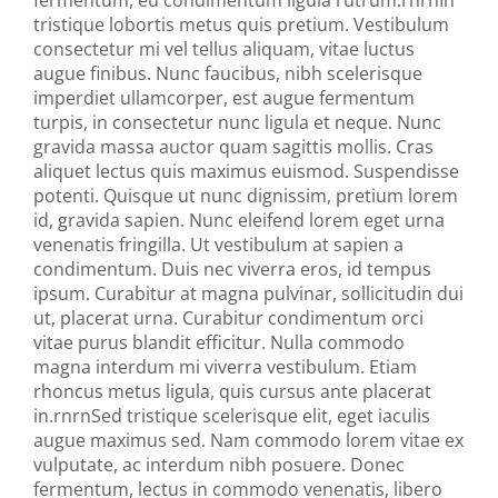
fermentum, eu condimentum ligula rutrum.rnrnIn
tristique lobortis metus quis pretium. Vestibulum
consectetur mi vel tellus aliquam, vitae luctus
augue finibus. Nunc faucibus, nibh scelerisque
imperdiet ullamcorper, est augue fermentum
turpis, in consectetur nunc ligula et neque. Nunc
gravida massa auctor quam sagittis mollis. Cras
aliquet lectus quis maximus euismod. Suspendisse
potenti. Quisque ut nunc dignissim, pretium lorem
id, gravida sapien. Nunc eleifend lorem eget urna
venenatis fringilla. Ut vestibulum at sapien a
condimentum. Duis nec viverra eros, id tempus
ipsum. Curabitur at magna pulvinar, sollicitudin dui
ut, placerat urna. Curabitur condimentum orci
vitae purus blandit efficitur. Nulla commodo
magna interdum mi viverra vestibulum. Etiam
rhoncus metus ligula, quis cursus ante placerat
in.rnrnSed tristique scelerisque elit, eget iaculis
augue maximus sed. Nam commodo lorem vitae ex
vulputate, ac interdum nibh posuere. Donec
fermentum, lectus in commodo venenatis, libero