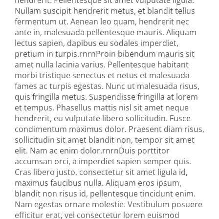
hendrerit. Pellentesque sit amet vulputate ligula.
Nullam suscipit hendrerit metus, et blandit tellus
fermentum ut. Aenean leo quam, hendrerit nec
ante in, malesuada pellentesque mauris. Aliquam
lectus sapien, dapibus eu sodales imperdiet,
pretium in turpis.rnrnProin bibendum mauris sit
amet nulla lacinia varius. Pellentesque habitant
morbi tristique senectus et netus et malesuada
fames ac turpis egestas. Nunc ut malesuada risus,
quis fringilla metus. Suspendisse fringilla at lorem
et tempus. Phasellus mattis nisl sit amet neque
hendrerit, eu vulputate libero sollicitudin. Fusce
condimentum maximus dolor. Praesent diam risus,
sollicitudin sit amet blandit non, tempor sit amet
elit. Nam ac enim dolor.rnrnDuis porttitor
accumsan orci, a imperdiet sapien semper quis.
Cras libero justo, consectetur sit amet ligula id,
maximus faucibus nulla. Aliquam eros ipsum,
blandit non risus id, pellentesque tincidunt enim.
Nam egestas ornare molestie. Vestibulum posuere
efficitur erat, vel consectetur lorem euismod